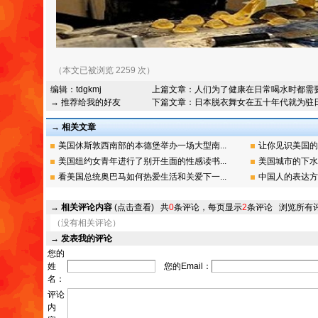
（本文已被浏览 2259 次）
编辑：
tdgkmj
上篇文章：
人们为了健康在日常喝水时都需
→ 推荐给我的好友
下篇文章：
日本脱衣舞女在五十年代就为驻
→ 相关文章
美国休斯敦西南部的本德堡举办一场大型南...
让你见识美国的
美国纽约女青年进行了别开生面的性感读书...
美国城市的下水
看美国总统奥巴马如何热爱生活和关爱下一...
中国人的表达方
→
相关评论内容
(点击查看)
共
0
条评论，每页显示
2
条评论
浏览所有
（没有相关评论）
→
发表我的评论
您的
姓
您的Email：
名：
评论
内