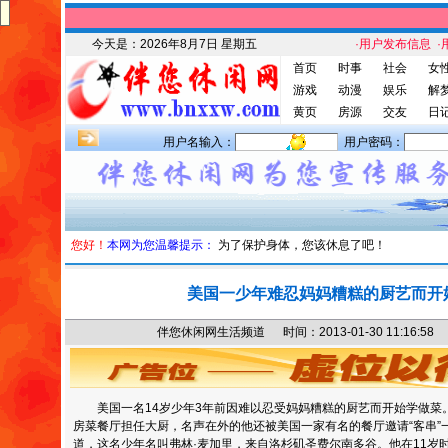
今天是：
2026年8月7日 星期五
·用户发布信息
·
首页
时事
社会
女
游戏
动漫
娱乐
解
黄页
房源
交友
日
用户名输入：
用户密码：
您好！
本网为您温馨提示：
为了保护身体，您该休息了吧！
美国一少年难忍妈妈糟糕的厨艺而开
伴您休闲网生活频道 时间：2013-01-30 11:16
美国一名14岁少年3年前因难以忍受妈妈糟糕的厨艺而开始学做菜
房菜餐厅担任大厨，名声在外的他还被美国一家有名的餐厅邀请“客串”一
道，这名少年名叫弗林·麦加里，来自洛杉矶圣费尔南多谷。他在11岁