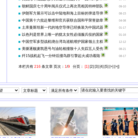
朝鲜国庆七十周年阅兵仪式上再次亮相其特种部队
09-10
伊朗军方展示可以击中陆地和海上目标的弹道导弹
08-15
中国第十六批赴黎维和官兵获联合国和平荣誉勋章
04-08
土库曼斯坦新一代的地空导弹已经换装为中国武器
01-17
以色列是世界上唯一的犹太女性必须服兵役的国家
01-16
中国空军多型战机绕台湾岛巡航维护国家领土主权
12-12
美驱逐舰麦凯恩号与油轮相撞致十人失踪五人受伤
08-21
歼15战机起飞一分钟后撞鸟群引擎起火成功着陆
08-17
本栏共有
216
条文章 页次：
1
/
9
分页：
[1]
[2]
[3]
[4]
[5]
[>]
[>|]