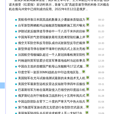
据俄罗斯新闻媒体报道，俄罗斯空军司令、空天军副总司令谢尔盖·德罗
诺夫接受《红星报》采访时表示，装备“匕首”高超音速导弹的米格-31K截击
机在俄乌冲突中已得到成功应用。2022年8月12日是俄罗...
英航母停靠日本因其战机数量太少遭媒体质疑战力
09-10
台军新型两栖船坞运输舰原型舰舰桥施工照片曝光
01-20
伊朗试射反舰弹道导弹命中一千八百千米外的目标
01-20
中国海军的气垫登陆艇驮着坦克抢滩登陆狂飙上岸
11-27
俄空天军防空和反导部队成功试射新型反导拦截弹
10-30
新型弹道导弹在朝鲜平壤举行的阅兵式上首次亮相
10-12
法国航空母舰编队超过一千人新冠病毒检测呈阳性
04-18
约翰逊到英军驻爱沙尼亚军事基地临时当起炊事员
12-26
中国自主造的首艘国产航母山东舰舷号17正式服...
12-20
印度空军一架苏30MKI战机在中印边境地区坠...
08-09
美国陆军在尤马试验场测试最新的未来战术无人机
03-15
美国空军最新型远程反雷达反辐射导弹四年后服役
03-11
巴基斯坦军方称击落两架侵入巴领空的印度战斗机
02-28
俄罗斯纪念列宁格勒保卫战胜利七十五周年阅兵式
01-28
中国边防部队在零下二十度的严寒天气中热火练兵
01-04
第75集团军某旅在西北戈壁进行各型防空武器演...
10-30
美国海军陆战队步兵班追求精度人手一支M27步...
10-09