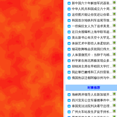
新中国六十年解放军武器装...
中华人民共和国成立六十周...
这些图片能让你笑还让你晕...
韩国首尔地铁列车追尾导致...
一些疯狂女人为了追求美竟...
近日央视曝料上海华联等超...
美出新书公布天空十大罕见...
体操艺术中那些人体柔软的...
烟花歌舞晚会庆祝我们伟大...
人体显微照片：当卵子与精...
科学家在南北两极发现众多...
胡锦涛主席在早稻田大学打...
我赴黎巴嫩维和工兵扫雷装...
俄国热议迁都阿穆尔州与中...
时事推荐
海峡两岸领导人在新加坡开...
四川宜宾公交车爆燃事件中...
泰国宪法法院判决看守总理...
广州火车站发生歹徒手持长...