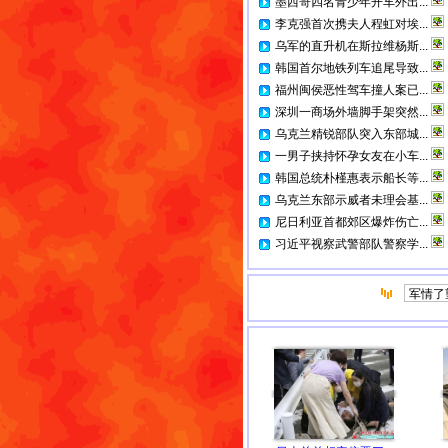
墨西哥四名青少年开车外出...
李克强首次携夫人程虹对埃...
乌军的直升机在斯拉维杨斯...
韩国首尔地铁列车追尾导致...
福州闽侯恶性驾车撞人案已...
深圳一商场外墙脚手架突然...
乌克兰精锐部队突入东部城...
一男子挟持怀孕女友在小车...
韩国总统朴槿惠表示船长等...
乌克兰东部示威者未理会基...
尼日利亚首都郊区爆炸伤亡...
习近平视察武警部队警察学...