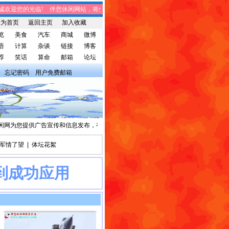
欢迎您的光临! 伴您休闲网站，将免费给您带来趣味时事、笑话集锦、家庭生活、休
设为首页
返回主页
加入收藏
览
美食
汽车
商城
微博
语
计算
杂谈
链接
博客
荐
笑话
算命
邮箱
论坛
忘记密码
用户免费邮箱
网为您提供广告宣传和信息发布，有需求者请与我们联系。
军情了望
|
体坛花絮
到成功应用