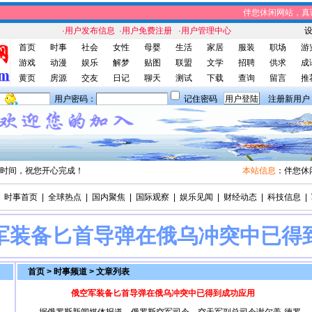
伴您休闲网站，真诚
·用户发布信息
·用户免费注册
·用户管理中心
首页
时事
社会
女性
母婴
生活
家居
服装
职场
游
游戏
动漫
娱乐
解梦
贴图
联盟
文学
招聘
供求
成
黄页
房源
交友
日记
聊天
测试
下载
查询
留言
推
用户密码：
记住密码
注册新用户
时间，祝您开心完成！
本站信息
：伴您休闲
时事首页
|
全球热点
|
国内聚焦
|
国际观察
|
娱乐见闻
|
财经动态
|
科技信息
|
军装备匕首导弹在俄乌冲突中已得
首页
>
时事频道
> 文章列表
俄空军装备匕首导弹在俄乌冲突中已得到成功应用