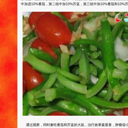
中加进10%番茄，第二组中加10%芥蓝，第三组中加10%番茄和10%
通过观察，同时兼吃番茄和芥蓝的大鼠，治疗效果最显著，肿瘤缩小