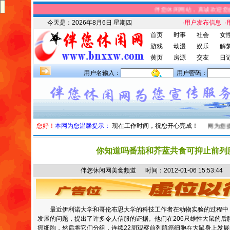
伴您休闲网站，真诚欢迎您的
今天是：
2026年8月6日 星期四
·用户发布信息
·
首页
时事
社会
女
游戏
动漫
娱乐
解
黄页
房源
交友
日
用户名输入：
用户密码：
您好！
本网为您温馨提示：
现在工作时间，祝您开心完成！
本站信息
：伴您休闲网为您提供
你知道吗番茄和芥蓝共食可抑止前列
伴您休闲网美食频道 时间：2012-01-06 15:53
最近伊利诺大学和哥伦布思大学的科技工作者在动物实验的过程中
发展的问题，提出了许多令人信服的证据。他们在206只雄性大鼠的后
癌细胞，然后将它们分组，连续22周观察前列腺癌细胞在大鼠身上发