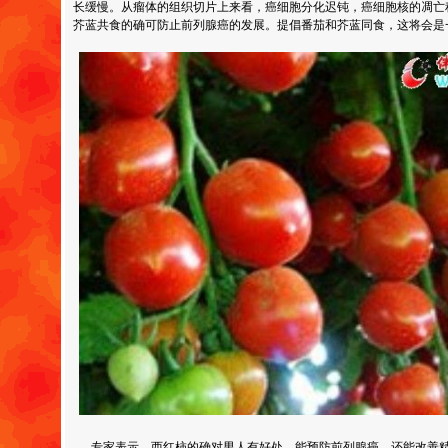
长缓慢。从瘤体的组织切片上来看，癌细胞分化迟钝，癌细胞核的凋亡
芥蓝共食的确可防止前列腺癌的发展。提倡番茄和芥蓝同食，这将会是
专家表示，西红柿的确对男人有好处，能预防前列腺癌，还能改善精