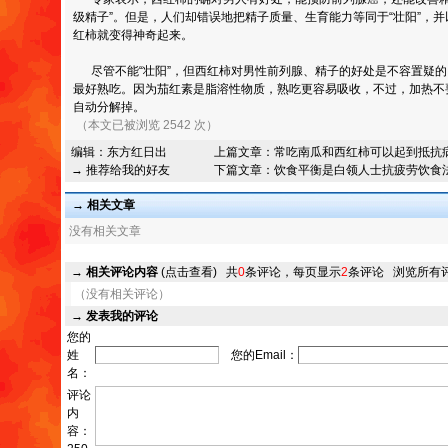
级精子”。但是，人们却错误地把精子质量、生育能力等同于“壮阳”，并
红柿就变得神奇起来。
尽管不能“壮阳”，但西红柿对男性前列腺、精子的好处是不容置疑的
最好熟吃。因为茄红素是脂溶性物质，熟吃更容易吸收，不过，加热不
自动分解掉。
（本文已被浏览 2542 次）
编辑：
东方红日出
上篇文章：
常吃南瓜和西红柿可以起到抵抗
→ 推荐给我的好友
下篇文章：
饮食平衡是白领人士抗疲劳饮食
→ 相关文章
没有相关文章
→
相关评论内容
(点击查看)
共
0
条评论，每页显示
2
条评论
浏览所有
（没有相关评论）
→
发表我的评论
您的
姓
您的Email：
名：
评论
内
容：