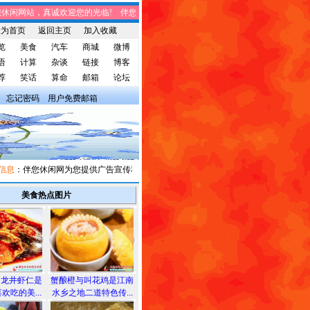
闲网站，真诚欢迎您的光临! 伴您休闲网站，将免费给您带来趣味时事、笑话集锦、
设为首页
返回主页
加入收藏
览
美食
汽车
商城
微博
语
计算
杂谈
链接
博客
荐
笑话
算命
邮箱
论坛
忘记密码
用户免费邮箱
：伴您休闲网为您提供广告宣传和信息发布，有需求者请与我们联系。
美食热点图片
和龙井虾仁是
蟹酿橙与叫花鸡是江南
欢吃的美...
水乡之地二道特色传...