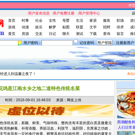
伴您休
·用户发布信息
·用户免费注册
·用户管理中心
首页
时事
社会
女性
母婴
生活
家居
服装
职场
游
游戏
动漫
娱乐
解梦
贴图
联盟
文学
招聘
供求
成
黄页
房源
交友
日记
聊天
测试
下载
查询
留言
推
用户密码：
记住密码
注册新用户
经进入到温馨之夜了！
本站信息
花鸡是江南水乡之地二道特色传统名菜
间：2016-09-01 16:48:03 来源：网友上传
西湖醋鱼
色传统名菜，新颖、鲜美、气味特殊。蟹肉含有丰富的蛋白质及微量元
人们日常喜
有清热解毒、补骨添髓、养筋活血，利肢节，滋肝阴，充胃液之功效，
关节炎等有一定的食疗效果。螃蟹具有抗结核作用，对结核病的康复大