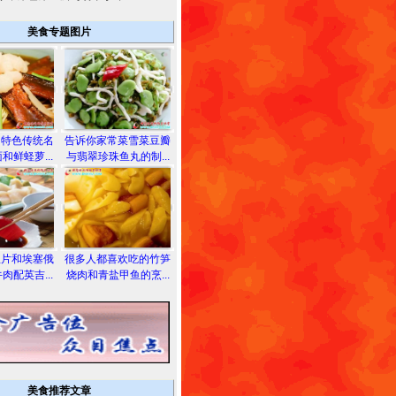
美食专题图片
的特色传统名
告诉你家常菜雪菜豆瓣
和鲜蛏萝...
与翡翠珍珠鱼丸的制...
鱼片和埃塞俄
很多人都喜欢吃的竹笋
肉配英吉...
烧肉和青盐甲鱼的烹...
美食推荐文章