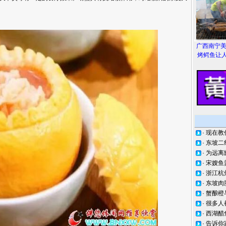
广西南宁
烤鳄鱼让人
·
现在教
·
东坡二
·
为远离
·
宋嫂鱼
·
浙江杭
·
东坡肉
·
蟹酿橙
·
很多人
·
西湖醋
·
告诉你