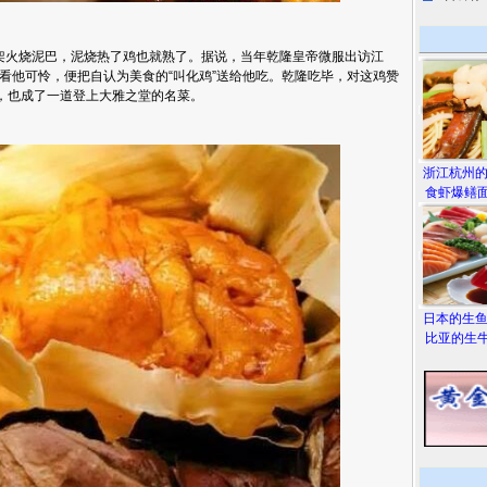
火烧泥巴，泥烧热了鸡也就熟了。据说，当年乾隆皇帝微服出访江
看他可怜，便把自认为美食的“叫化鸡”送给他吃。乾隆吃毕，对这鸡赞
今，也成了一道登上大雅之堂的名菜。
浙江杭州
食虾爆鳝面
日本的生
比亚的生牛