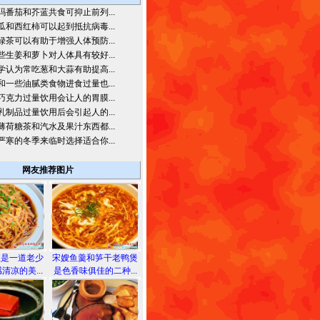
吗番茄和芥蓝共食可抑止前列...
瓜和西红柿可以起到抵抗病毒...
绿茶可以有助于增强人体预防...
些生姜和萝卜对人体具有较好...
学认为常吃葱和大蒜有助提高...
和一些油腻类食物进食过量也...
巧克力过量饮用会让人的胃膜...
乳制品过量饮用后会引起人的...
薄荷糖茶和汽水及果汁东西都...
严寒的冬季来临时选择适合你...
网友推荐图片
丝是一道老少
宋嫂鱼羹和笋干老鸭煲
清凉的美...
是色香味俱佳的二种...