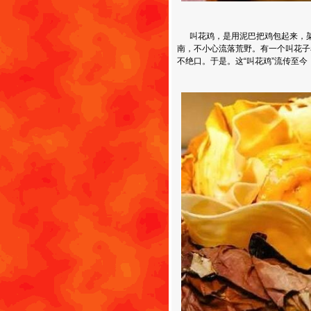
叫花鸡，是用泥巴把鸡包起来，架
南，不小心流落荒野。有一个叫花子
不绝口。于是。这“叫花鸡”流传至