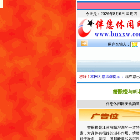
今天是：
2026年8月6日 星期四
用户名输入：
您好！
本网为您温馨提示：
现在您已
蟹酿橙与叫
伴您休闲网美食频道 时
蟹酿橙是江苏省阳澄湖的一道特
素，对身体有很好的滋补作用。螃蟹
对于淤血、黄疸、腰腿酸痛和风湿性