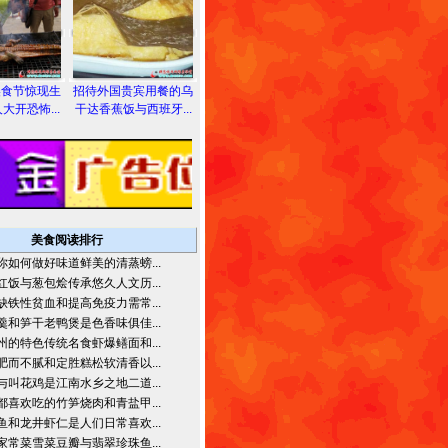
美食节惊现生
招待外国贵宾用餐的乌
大开恐怖...
干达香蕉饭与西班牙...
美食阅读排行
你如何做好味道鲜美的清蒸螃...
红饭与葱包烩传承悠久人文历...
缺铁性贫血和提高免疫力需常...
羹和笋干老鸭煲是色香味俱佳...
州的特色传统名食虾爆鳝面和...
肥而不腻和定胜糕松软清香以...
与叫花鸡是江南水乡之地二道...
都喜欢吃的竹笋烧肉和青盐甲...
鱼和龙井虾仁是人们日常喜欢...
家常菜雪菜豆瓣与翡翠珍珠鱼...