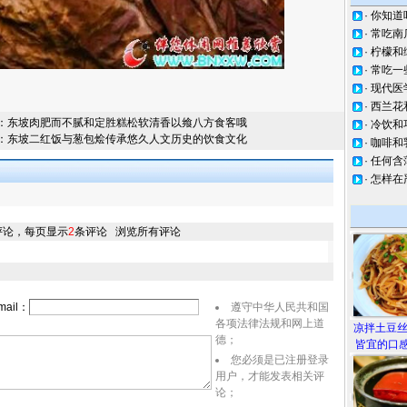
·
你知道
·
常吃南
·
柠檬和
·
常吃一
·
现代医
·
西兰花
：
东坡肉肥而不腻和定胜糕松软清香以飨八方食客哦
·
冷饮和
：
东坡二红饭与葱包烩传承悠久人文历史的饮食文化
·
咖啡和
·
任何含
·
怎样在
评论，每页显示
2
条评论
浏览所有评论
ail：
遵守中华人民共和国
各项法律法规和网上道
凉拌土豆
德；
皆宜的口感
您必须是已注册登录
用户，才能发表相关评
论；