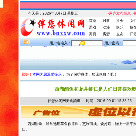
今天是：
2026年8月7日 星期五
·用户发布信息
·
首页
时事
社会
女
游戏
动漫
娱乐
解
黄页
房源
交友
日
用户名输入：
用户密码：
您好！
本网为您温馨提示：
为了保护身体，您该休息了吧！
西湖醋鱼和龙井虾仁是人们日常喜欢
伴您休闲网美食频道 时间：2016-09-01 15:38
西湖醋鱼，通常选用草鱼作原料，烹制而成。烧好后，浇上一层平滑
口。